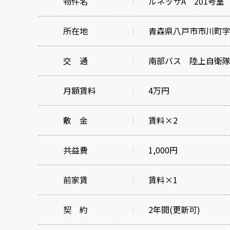
物件名
ルネッサA 201号室
所在地
青森県八戸市市川町字桔
交 通
南部バス 陸上自衛隊
月額賃料
4万円
敷 金
賃料×2
共益費
1,000円
前家賃
賃料×1
契 約
2年間(更新可)