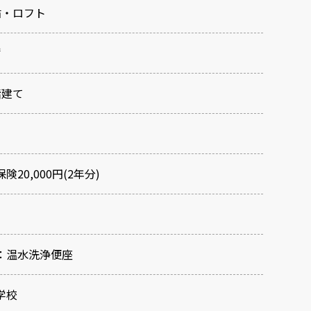
帖・ロフト
㎡
階建て
険20,000円(2年分)
：温水洗浄便座
学校