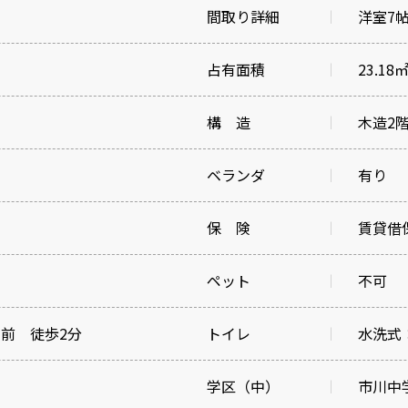
間取り詳細
洋室7
占有面積
23.18
構 造
木造2
ベランダ
有り
保 険
賃貸借保
ペット
不可
前 徒歩2分
トイレ
水洗式
学区（中）
市川中