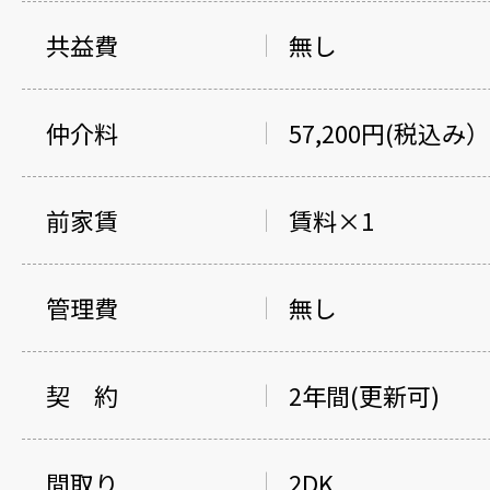
共益費
無し
仲介料
57,200円(税込み
前家賃
賃料×1
管理費
無し
契 約
2年間(更新可)
間取り
2DK