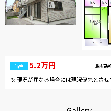
4-6161
5.2万円
価格
最終更新日
※ 現況が異なる場合には現況優先とさせ
Gallery