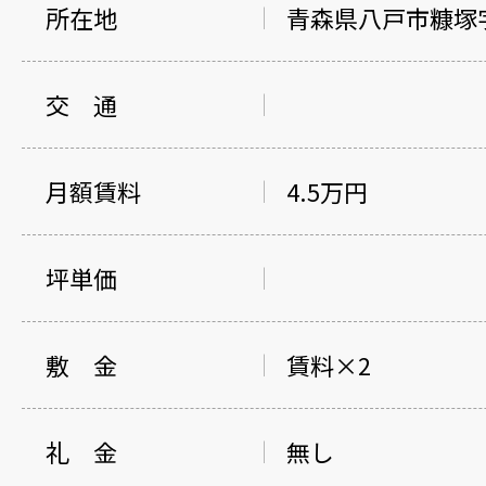
所在地
青森県八戸市糠塚字
交 通
月額賃料
4.5万円
坪単価
敷 金
賃料×2
礼 金
無し