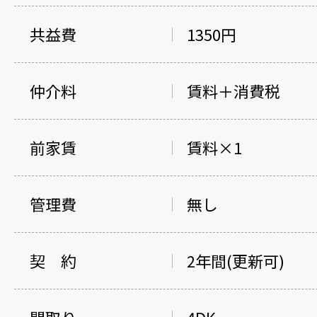
共益費
1350円
仲介料
賃料＋消費税
前家賃
賃料×1
管理費
無し
契 約
2年間(更新可)
間取り
4DK