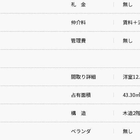
礼 金
無し
仲介料
賃料＋
管理費
無し
間取り詳細
洋室12
占有面積
43.30
構 造
木造2
ベランダ
無し