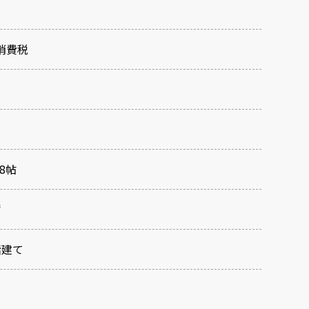
消費税
.8帖
㎡
階建て