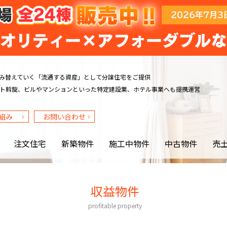
み替えていく
「流通する資産」として分譲住宅をご提供
ト斡旋、ビルや
マンションといった特定建設業、ホテル事業へも提携運営
組み
お問い合わせ
注文住宅
新築物件
施工中物件
中古物件
売
収益物件
profitable property