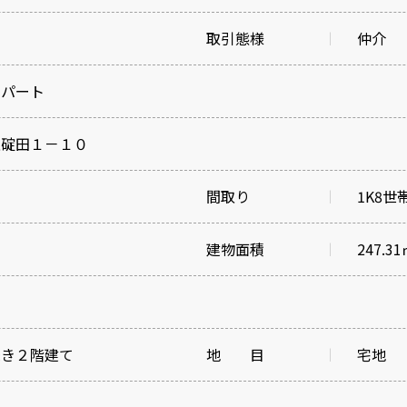
取引態様
仲介
アパート
上碇田１－１０
間取り
1K8世
建物面積
247.3
葺き２階建て
地 目
宅地