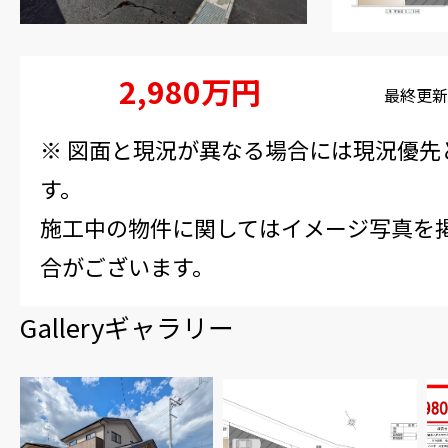
4-6161
2,980万円
価格
最終更新日
※ 図面と現況が異なる場合には現況優先
す。
施工中の物件に関してはイメージ写真を
合がございます。
Gallery
ギャラリー