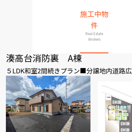
施工中物
件
Real Estate
Brokers
湊高台消防裏 A棟
５LDK和室2間続きプラン■分譲地内道路