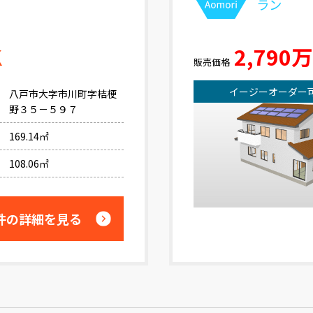
ラン
K
2,790
販売価格
イージーオーダー
八戸市大字市川町字桔梗
野３５－５９７
169.14㎡
108.06㎡
件の詳細を見る