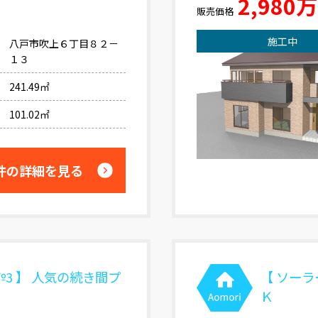
2,980
販売価格
施工中
八戸市吹上６丁目８２－
１３
241.49㎡
101.02㎡
件の詳細を見る
3 】 人気の続き間プ
【 ソーラ
Ｋ