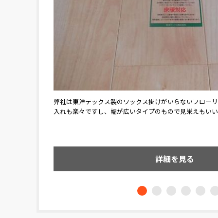
弊社は東洋テックス製のワックス掛けがいらないフローリ
外壁の下に張ったシージングボードで、
指を挟む心配もな
入れも楽々ですし、幅が広いタイプのもので見栄えもいい
内部に入れた100mmのグラスウールで
この内・外のダブル断熱で、屋内はあっ
詳細を見る
詳細