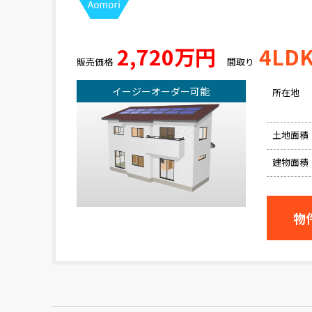
2,720万円
4LD
販売価格
間取り
イージーオーダー可能
所在地
土地面積
建物面積
物