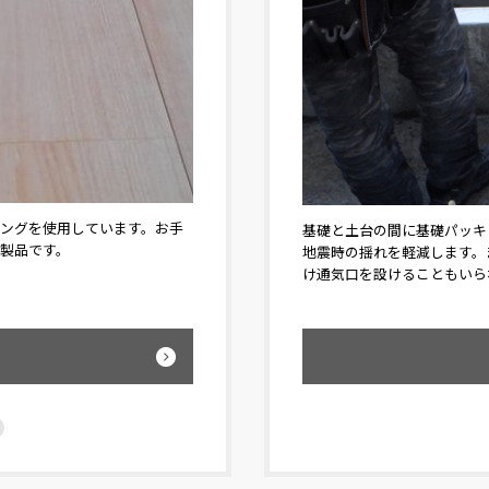
ングを使用しています。お手
弊社の物件の玄関キーはリモコンキーなのは
外側から断熱。
基礎と土台の間に基礎パッキ
製品です。
っています。暗証番号の変更は容易ですので
、内側から断熱。
地震時の揺れを軽減します。
無くす心配もありません。
たかポカポカです。
け通気口を設けることもいら
を見る
詳細を