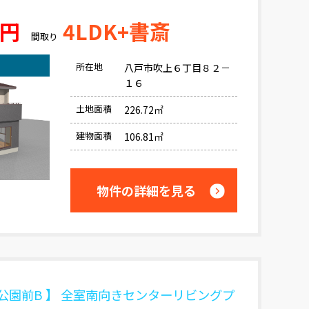
万円
4LDK+書斎
間取り
所在地
八戸市吹上６丁目８２－
１６
土地面積
226.72㎡
建物面積
106.81㎡
物件の詳細を見る
公園前B 】 全室南向きセンターリビングプ