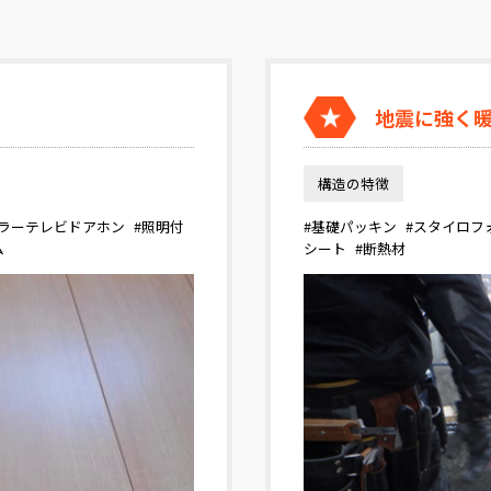
地震に強く
構造の特徴
カラーテレビドアホン
#照明付
#基礎パッキン
#スタイロフ
ム
シート
#断熱材