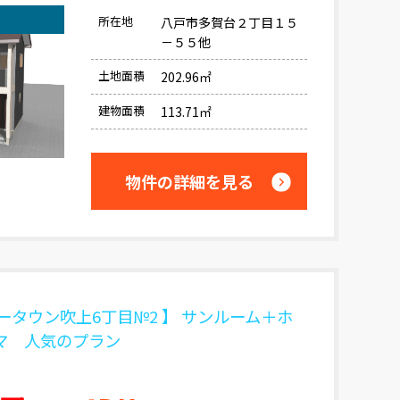
所在地
八戸市多賀台２丁目１５
－５５他
土地面積
202.96㎡
建物面積
113.71㎡
物件の詳細を見る
ータウン吹上6丁目№2 】 サンルーム＋ホ
マ 人気のプラン