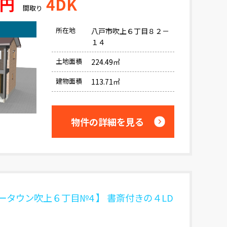
万円
4DK
間取り
所在地
八戸市吹上６丁目８２－
１４
土地面積
224.49㎡
建物面積
113.71㎡
物件の詳細を見る
ータウン吹上６丁目№4 】 書斎付きの４LD