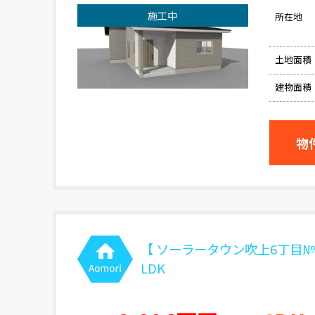
施工中
所在地
土地面積
建物面積
物
【 ソーラータウン吹上6丁目№
LDK