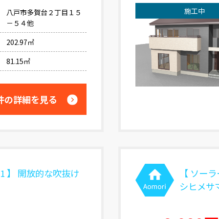
施工中
八戸市多賀台２丁目１５
－５４他
202.97㎡
81.15㎡
件の詳細を見る
1 】 開放的な吹抜け
【 ソーラ
シヒメサ