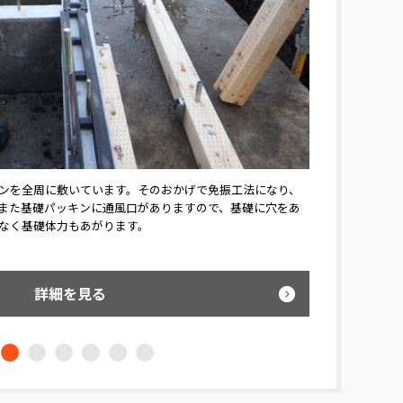
室内には誰が来訪したかわかるカ
もちろん、暗証番号で解錠できるものとな
ンを全周に敷いています。そのおかげで免振工法になり、
土台はネダレスで
ので不在時でも誰が来たかわかり
防犯にもなりますし、お子様に鍵を持たせ
また基礎パッキンに通風口がありますので、基礎に穴をあ
ムラがなく、耐
なく基礎体力もあがります。
見る
詳細を見る