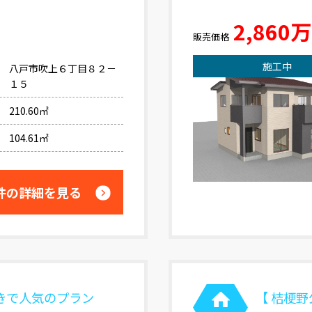
2,860
販売価格
施工中
八戸市吹上６丁目８２－
１５
210.60㎡
104.61㎡
件の詳細を見る
向きで人気のプラン
【 桔梗野