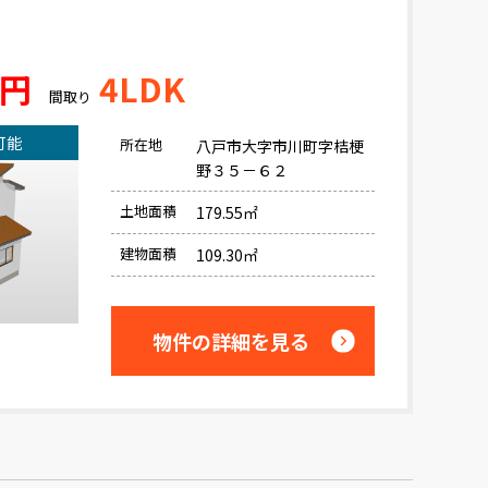
万円
4LDK
間取り
可能
所在地
八戸市大字市川町字桔梗
野３５－６２
土地面積
179.55㎡
建物面積
109.30㎡
物件の詳細を見る