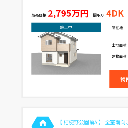
2,795万円
4DK
販売価格
間取り
施工中
所在地
土地面積
建物面積
物
【 桔梗野公園前A 】 全室南