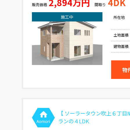
2,894万円
4DK
販売価格
間取り
施工中
所在地
土地面積
建物面積
物
【 ソーラータウン吹上６丁目№
ランの４LDK