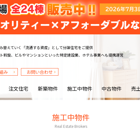
み替えていく
「流通する資産」として分譲住宅をご提供
ト斡旋、ビルや
マンションといった特定建設業、ホテル事業へも提携運営
組み
お問い合わせ
注文住宅
新築物件
施工中物件
中古物件
売
施工中物件
Real Estate Brokers